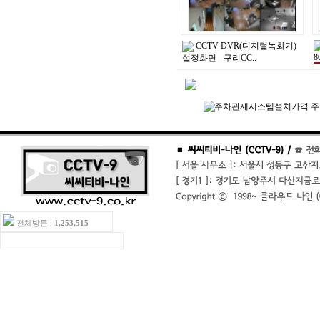
CCTV DVR(디지털녹화기)
8
설정화면 - 구리CC..
전체방문 :
1,253,515
ㆍ오늘방문:15ㆍ어제방문:16