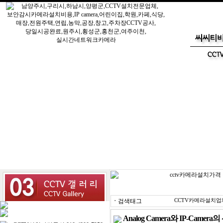
ㆍ
검색태그
CCTV카메라설치업
Analog Camera와 IP-Came