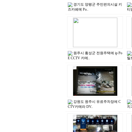
경기도 양평군 주민편의시설 키
즈카페에 Po..
티벌
원주시 횡성군 전원주택에 ip Po
E CCTV 카메..
틸트
강원도 원주시 유료주차장에 C
CTV카메라 DV..
치가