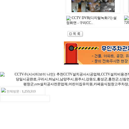
CCTV DVR(디지털녹화기) 설
72
정화면 - 구리CC..
전체방문 :
1,253,513
ㆍ오늘방문:13ㆍ어제방문:16