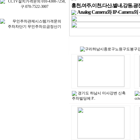
홍천,여주,이천,다산,별내,강동,광
Analog Camera와 IP-Camer
경기도 하남시 미사강변 신축
주차빌딩에 P..
cc