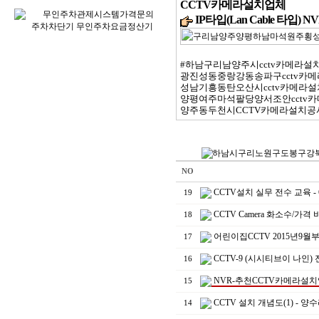
CCTV카메라설치업체
IP타입(Lan Cable 타입) NV
#하남구리남양주시cctv카메라설
광진성동중랑강동송파구cctv카메라
성남기흥동탄오산시cctv카메라설치
양평여주마석팔당양서조안cctv카메
양주동두천시CCTV카메라설치공사
NO
CCTV설치 실무 전수 교육 - 6
19
CCTV Camera 화소수/
18
어린이집CCTV 2015년
17
CCTV-9 (시시티브이 나인
16
NVR-추천CCTV카메라설
15
CCTV 설치 개념도(1) 
14