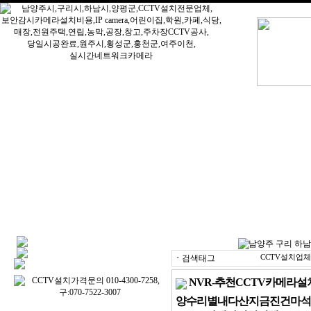
ㆍ
검색태그
CCTV설치업체
NVR-추천CCTV카메라
양수리별내다산지금진건마석