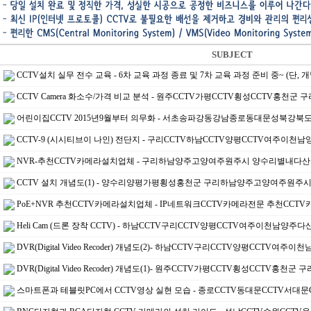
SUBJECT
CCTV설치 실무 전수 교육 - 6차 교육 과정 종료 및 7차 교육 과정 준비 중~ (단, 개별
CCTV Camera 화소수/가격 비교 분석 - 원주CCTV가평CCTV횡성CCTV홍
어린이집CCTV 2015년9월부터 의무화 - 서초송파강동강남종로동대문성북강북
CCTV-9 (시시티브이 나인) 전단지 - 구리CCTV하남CCTV양평CCTV여주이
NVR-추천CCTV카메라설치업체 - 구리하남양주고양여주원주시 양수리별내다
CCTV 설치 개념도(1) - 양수리양평가평횡성홍천군 구리하남양주고양여주원주
PoE+NVR 추천CCTV카메라설치업체 - IP네트워크CCTV카메라전문 추천CC
Heli Cam (드론 장착 CCTV) - 하남CCTV구리CCTV양평CCTV여주이천남양
DVR(Digital Video Recoder) 개념도(2)- 하남CCTV구리CCTV양평CCTV
DVR(Digital Video Recoder) 개념도(1)- 원주CCTV가평CCTV횡성CCT
스마트폰과 테블릿PC에서 CCTV영상 실현 모습 - 종로CCTV동대문CCTV서대