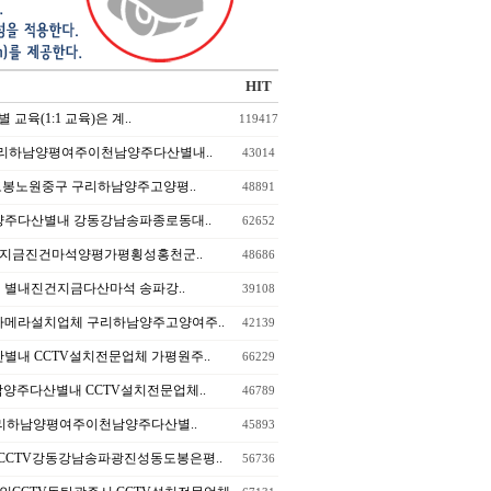
HIT
 교육(1:1 교육)은 계..
119417
천군 구리하남양평여주이천남양주다산별내..
43014
도봉노원중구 구리하남양주고양평..
48891
천남양주다산별내 강동강남송파종로동대..
62652
산지금진건마석양평가평횡성홍천군..
48686
시 별내진건지금다산마석 송파강..
39108
TV카메라설치업체 구리하남양주고양여주..
42139
주다산별내 CCTV설치전문업체 가평원주..
66229
여주이천남양주다산별내 CCTV설치전문업체..
46789
V홍천군 구리하남양평여주이천남양주다산별..
45893
문CCTV강동강남송파광진성동도봉은평..
56736