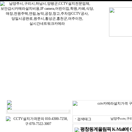
ㆍ
검색태그
남양주cctv,
평창동계올림픽 K-Mall에 C