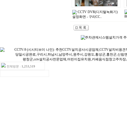
CCTV DVR(디지털녹화기)
8
설정화면 - 구리CC..
전체방문 :
1,253,519
ㆍ오늘방문:15ㆍ어제방문:16