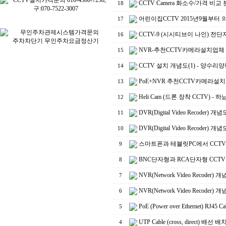
CCTV Camera 화소수/가격 
18
어린이집CCTV 2015년9월부
17
CCTV-9 (시시티브이 나인) 
16
NVR-추천CCTV카메라설치업
15
CCTV 설치 개념도(1) - 
14
PoE+NVR 추천CCTV카메라설
13
Heli Cam (드론 장착 CCTV
12
DVR(Digital Video Reco
11
DVR(Digital Video Rec
10
스마트폰과 테블릿PC에서 CCTV
9
BNC단자형과 RCA단자형 CCTV
8
NVR(Network Video Re
7
NVR(Network Video Reco
6
PoE (Power over Etherne
5
UTP Cable (cross, dire
4